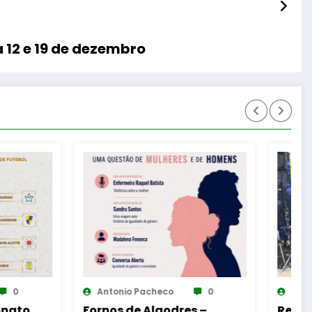
 12 e 19 de dezembro
eco
0
Antonio Pacheco
0
godres –
Reinauguração da