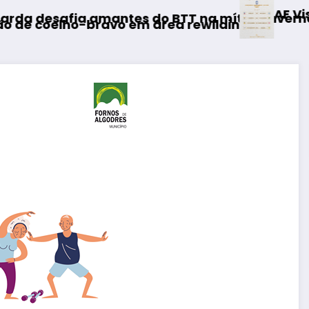
AF Viseu – Campeonato da 2
 do BTT na mítica Invernal Cidade da Guarda
m área rewilding