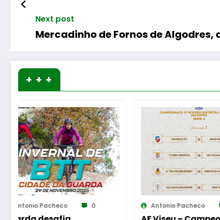
Next post
Mercadinho de Fornos de Algodres, a
+ + +
Antonio Pacheco
0
Antonio Pach
AF Viseu – Campeonato
Fornos de Al