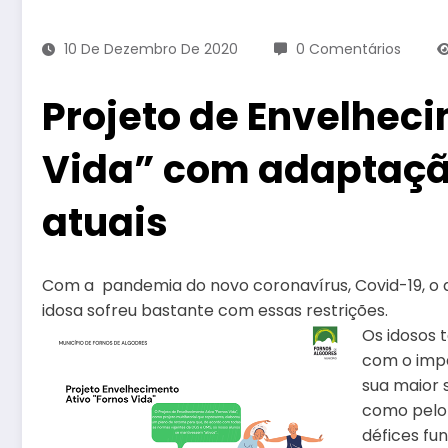
10 De Dezembro De 2020
0 Comentários
Projeto de Envelhec
Vida” com adaptação
atuais
Com a pandemia do novo coronavírus, Covid-19, o d
idosa sofreu bastante com essas restrições.
Os idosos 
com o imp
sua maior 
como pelo
défices fu