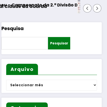
.ª Divisão Distrital – ISOJOFER sorteado
Fornos de Algodres – Moment
Pesquisa
Pesquisar
Arquivo
Arquivo