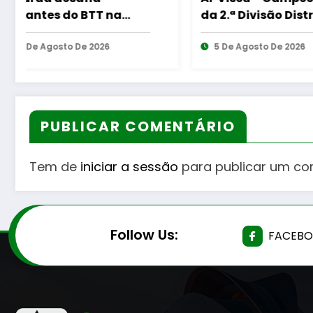
da 2.ª Divisão Distrital –
Momento de 
ISOJOFER sorteado
“As Tecedeir
5 De Agosto De 2026
Questão de M
5 De Agosto D
de Homens”
PUBLICAR COMENTÁRIO
Tem de
iniciar a sessão
para publicar um co
Follow Us:
FACEB