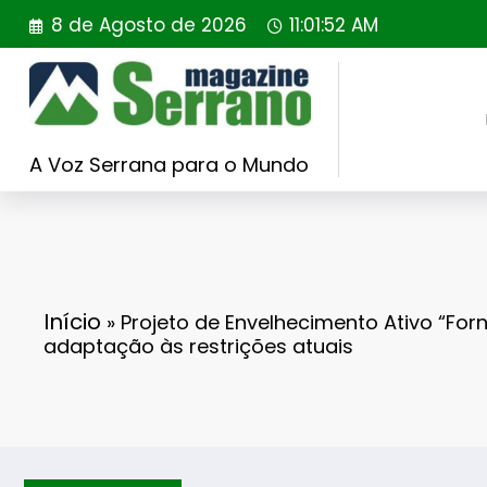
Saltar
8 de Agosto de 2026
11:01:53 AM
para
o
conteúdo
A Voz Serrana para o Mundo
Início
»
Projeto de Envelhecimento Ativo “For
adaptação às restrições atuais