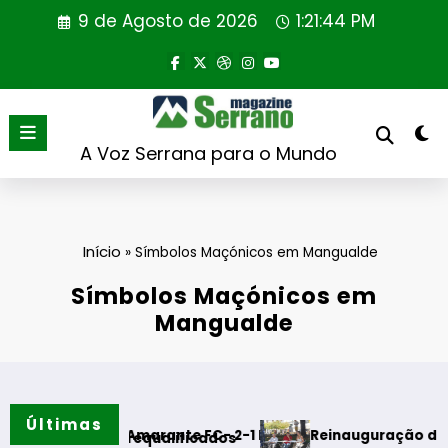
Saltar
9 de Agosto de 2026
1:21:44 PM
para
o
conteúdo
A Voz Serrana para o Mundo
Início
»
Símbolos Maçónicos em Mangualde
Símbolos Maçónicos em
Mangualde
Últimas
ela – Amarante FC- 2-1 FINAL
Reinauguração da Cabine de L
rrão requalificados