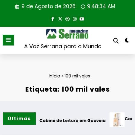
Saltar
9 de Agosto de 2026
9:48:35 AM
para
o
conteúdo
A Voz Serrana para o Mundo
Início
»
100 mil vales
Etiqueta: 100 mil vales
Últimas
Casa de San
ração da Cabine de Leitura em Gouveia