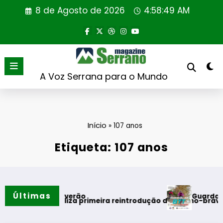
Saltar
8 de Agosto de 2026
4:58:50 AM
para
o
conteúdo
A Voz Serrana para o Mundo
Início
»
107 anos
Etiqueta: 107 anos
Últimas
Guarda desafia am
tos do verão
gal realiza primeira reintrodução de coelho-bravo em área r