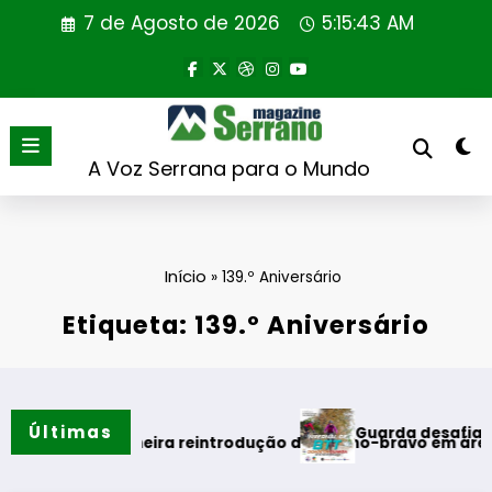
Saltar
7 de Agosto de 2026
5:15:43 AM
para
o
conteúdo
A Voz Serrana para o Mundo
Início
»
139.º Aniversário
Etiqueta: 139.º Aniversário
Últimas
Guarda desafia amantes do
verão
iza primeira reintrodução de coelho-bravo em área rewildin