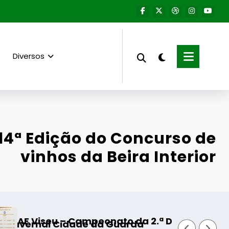
Diversos
 14ª Edição do Concurso de
vinhos da Beira Interior
Campeonato da 2.ª Divisão Distrital – ISOJOFER 
Fornos de Alg
ade da Guarda