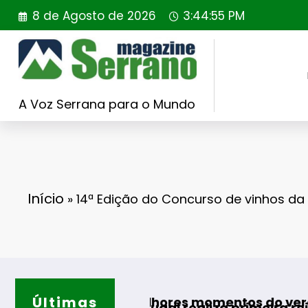
Saltar
8 de Agosto de 2026
3:44:56 PM
para
o
conteúdo
A Voz Serrana para o Mundo
Início
»
14ª Edição do Concurso de vinhos da B
Últimas
Guarda d
ra os melhores momentos do verão
ing Portugal realiza primeira reintrodução de 