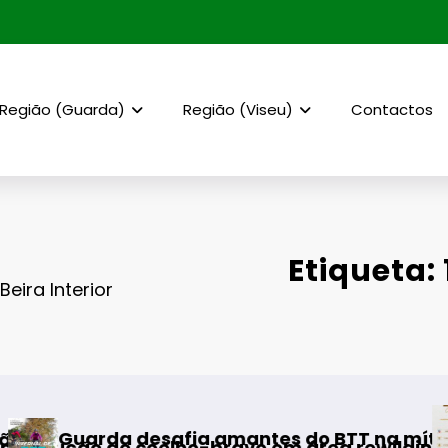
Região (Guarda)
Região (Viseu)
Contactos
Etiqueta:
eira Interior
AF Viseu – 
esafia amantes do BTT na mítica Invernal Cid
coelho-bravo em área rewilding