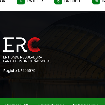
OOK
TWITTER
DRIBBBLE
I
Registo Nº 126979