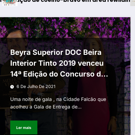
Beyra Superior DOC Beira
Interior Tinto 2019 venceu
14ª Edição do Concurso de
vinhos da Beira Interior
6 De Julho De 2021
Uma noite de gala , na Cidade Falcão que
acolheu a Gala de Entrega de…
Ler mais