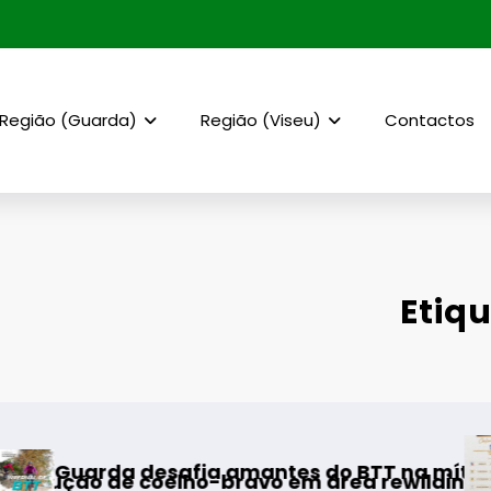
Região (Guarda)
Região (Viseu)
Contactos
Etiq
AF Viseu – 
esafia amantes do BTT na mítica Invernal Cid
coelho-bravo em área rewilding