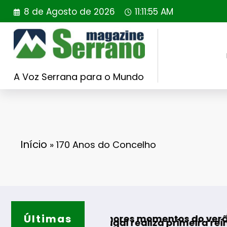
Saltar
8 de Agosto de 2026
11:11:56 AM
para
o
conteúdo
A Voz Serrana para o Mundo
Início
»
170 Anos do Concelho
Últimas
Guarda d
ra os melhores momentos do verão
ing Portugal realiza primeira reintrodução de 