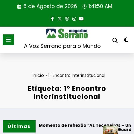
Saltar
6 de Agosto de 2026
1:41:50 AM
para
o
conteúdo
A Voz Serrana para o Mundo
Início
»
1º Encontro Interinstitucional
Etiqueta: 1º Encontro
Interinstitucional
lgodres – Momento de reflexão “As Tecedeiras – Uma Quest
Últimas
Guarda – Assin