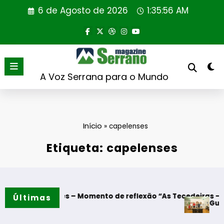
Saltar
6 de Agosto de 2026
1:35:57 AM
para
o
conteúdo
A Voz Serrana para o Mundo
Início
»
capelenses
Etiqueta: capelenses
ado
de Algodres – Momento de reflexão “As Tecedeiras – Uma Qu
Últimas
Guarda – As