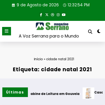
Saltar
9 de Agosto de 2026
12:32:55 PM
para
o
conteúdo
A Voz Serrana para o Mundo
Início
»
cidade natal 2021
Etiqueta: cidade natal 2021
Últimas
Casa de Santar
ão da Cabine de Leitura em Gouveia