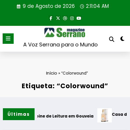
Saltar
9 de Agosto de 2026
2:11:05 AM
para
o
conteúdo
A Voz Serrana para o Mundo
Início
»
“Colorwound”
Etiqueta: “Colorwound”
Últimas
Casa de Santar 
o da Cabine de Leitura em Gouveia