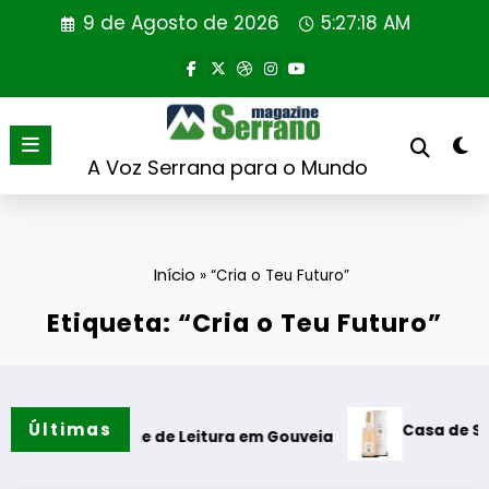
Saltar
9 de Agosto de 2026
5:27:19 AM
para
o
conteúdo
A Voz Serrana para o Mundo
Início
»
“Cria o Teu Futuro”
Etiqueta: “Cria o Teu Futuro”
Últimas
Casa de Santar Vin
a Cabine de Leitura em Gouveia