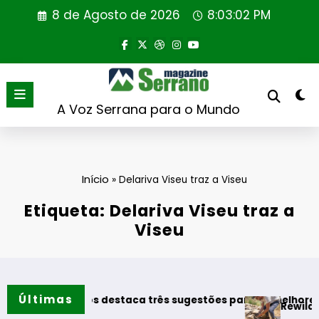
Saltar
8 de Agosto de 2026
8:03:03 PM
para
o
conteúdo
A Voz Serrana para o Mundo
Início
»
Delariva Viseu traz a Viseu
Etiqueta: Delariva Viseu traz a
Viseu
Últimas
ar Vinhos destaca três sugestões para os melhores moment
Rewilding Portug