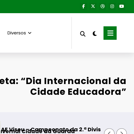
Diversos
eta: “Dia Internacional da
Cidade Educadora”
Campeonato da 2.ª Divisão Distrital – ISOJOFER
Fornos de Alg
ade da Guarda