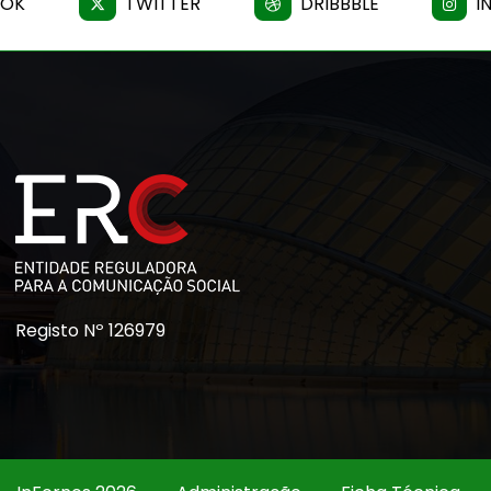
OOK
TWITTER
DRIBBBLE
I
Registo Nº 126979