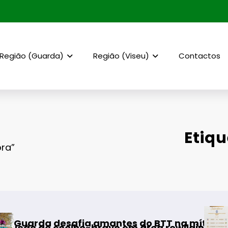
Região (Guarda)
Região (Viseu)
Contactos
Etiqu
ora”
AF Viseu – 
esafia amantes do BTT na mítica Invernal Cid
 coelho-bravo em área rewilding