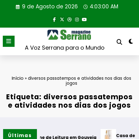
Saltar
9 de Agosto de 2026
4:03:01 AM
para
o
conteúdo
A Voz Serrana para o Mundo
Início
»
diversos passatempos e atividades nos dias dos
jogos
Etiqueta: diversos passatempos
e atividades nos dias dos jogos
Últimas
Casa de Santar Vin
a Cabine de Leitura em Gouveia