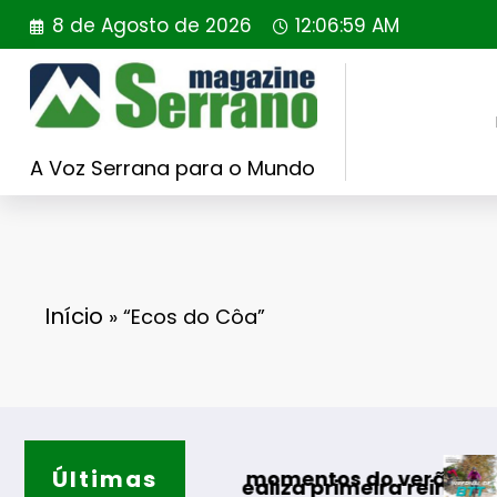
Saltar
8 de Agosto de 2026
12:06:59 AM
para
o
conteúdo
A Voz Serrana para o Mundo
Início
»
“Ecos do Côa”
Últimas
Guarda desa
os melhores momentos do verão
 Portugal realiza primeira reintrodução de co