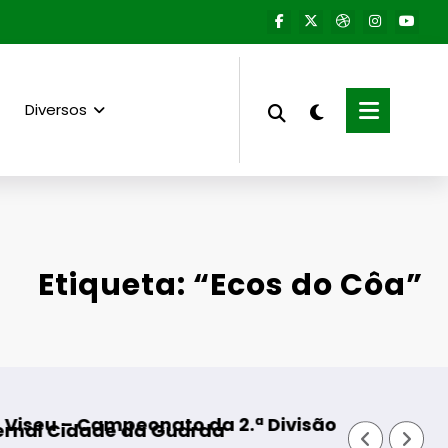
Diversos
Etiqueta: “Ecos do Côa”
peonato da 2.ª Divisão Distrital – ISOJOFER so
Fornos de Algod
e da Guarda