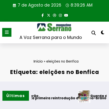
Saltar
7 de Agosto de 2026
8:39:26 AM
para
o
conteúdo
A Voz Serrana para o Mundo
Início
»
eleições no Benfica
Etiqueta: eleições no Benfica
Últimas
Guarda desafia aman
s do verão
l realiza primeira reintrodução de coelho-bravo em área rew