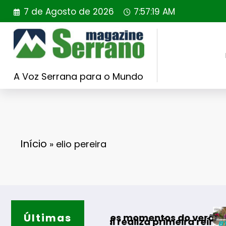
Saltar
7 de Agosto de 2026
7:57:20 AM
para
o
conteúdo
A Voz Serrana para o Mundo
Início
»
elio pereira
Últimas
Guarda desaf
s melhores momentos do verão
Portugal realiza primeira reintrodução de coel