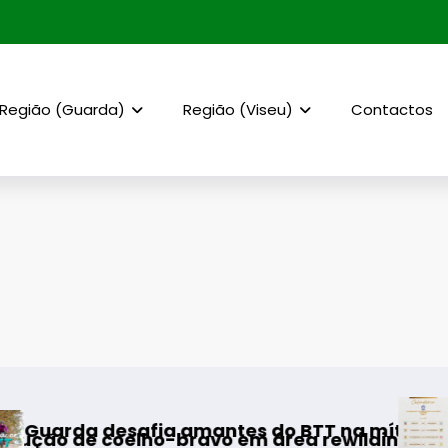
Região (Guarda)
Região (Viseu)
Contactos
AF Viseu – Campe
ia amantes do BTT na mítica Invernal Cidade 
ho-bravo em área rewilding