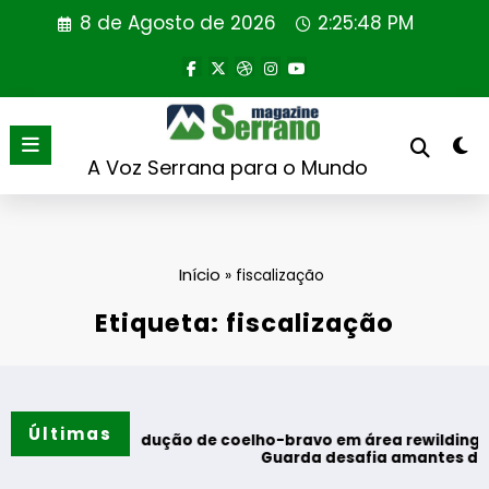
Saltar
8 de Agosto de 2026
2:25:49 PM
para
o
conteúdo
A Voz Serrana para o Mundo
Início
»
fiscalização
Etiqueta: fiscalização
Últimas
o de coelho-bravo em área rewilding
Guarda desafia amantes do BTT na mítica Invernal