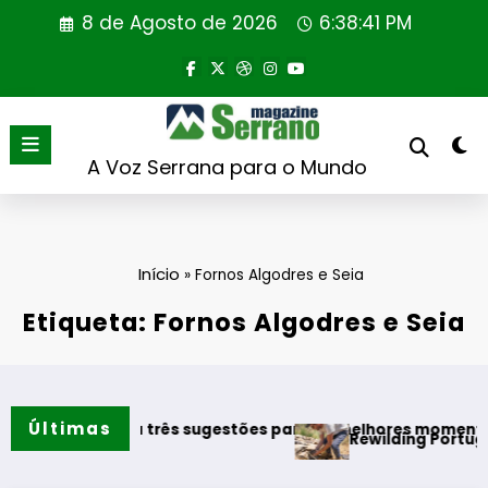
Saltar
8 de Agosto de 2026
6:38:42 PM
para
o
conteúdo
A Voz Serrana para o Mundo
Início
»
Fornos Algodres e Seia
Etiqueta: Fornos Algodres e Seia
Últimas
 destaca três sugestões para os melhores momentos do ver
Rewilding Portugal realiza