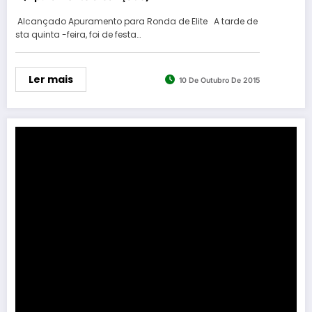
Alcançado Apuramento para Ronda de Elite A tarde de
sta quinta -feira, foi de festa…
Ler mais
10 De Outubro De 2015