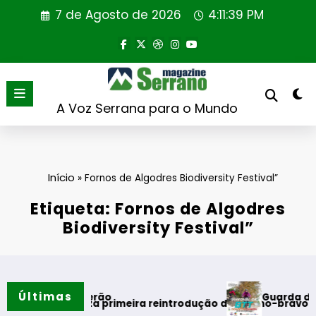
Saltar
7 de Agosto de 2026
4:11:39 PM
para
o
conteúdo
A Voz Serrana para o Mundo
Início
»
Fornos de Algodres Biodiversity Festival”
Etiqueta: Fornos de Algodres
Biodiversity Festival”
Últimas
Guarda desafia aman
s do verão
l realiza primeira reintrodução de coelho-bravo em área rew