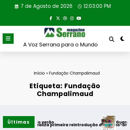
Saltar
7 de Agosto de 2026
12:03:00 PM
para
o
conteúdo
A Voz Serrana para o Mundo
Início
»
Fundação Champalimaud
Etiqueta: Fundação
Champalimaud
Últimas
Guarda desafi
omentos do verão
Portugal realiza primeira reintrodução de coelho-bravo em á