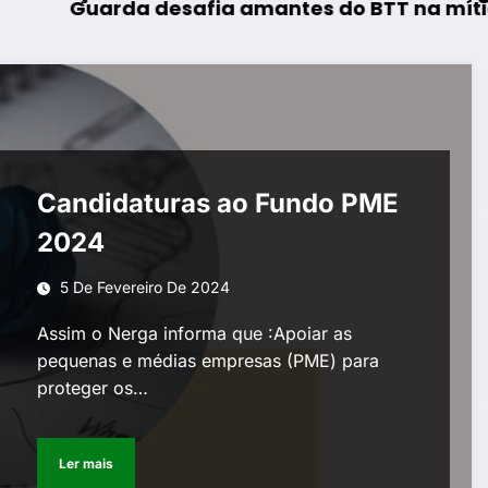
 desafia amantes do BTT na mítica Invernal 
AF Viseu 
Candidaturas ao Fundo PME
2024
5 De Fevereiro De 2024
Assim o Nerga informa que :Apoiar as
pequenas e médias empresas (PME) para
proteger os…
Ler mais