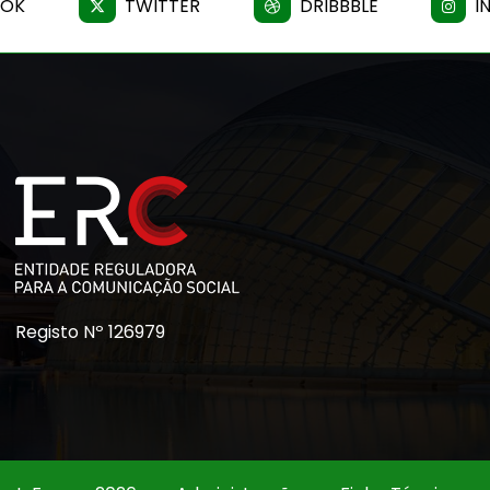
OOK
TWITTER
DRIBBBLE
I
Registo Nº 126979