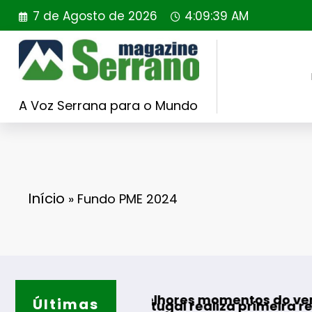
Saltar
7 de Agosto de 2026
4:09:40 AM
para
o
conteúdo
A Voz Serrana para o Mundo
Início
»
Fundo PME 2024
para os melhores momentos do verão
Últimas
lding Portugal realiza primeira reintrodução 