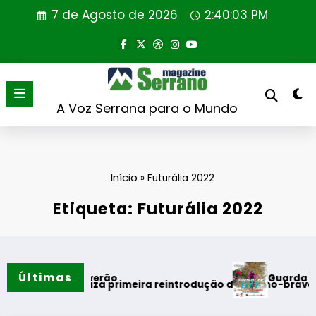
Saltar
7 de Agosto de 2026
2:40:03 PM
para
o
conteúdo
A Voz Serrana para o Mundo
Início
»
Futurália 2022
Etiqueta: Futurália 2022
Últimas
Guarda desafia a
entos do verão
tugal realiza primeira reintrodução de coelho-bravo em área