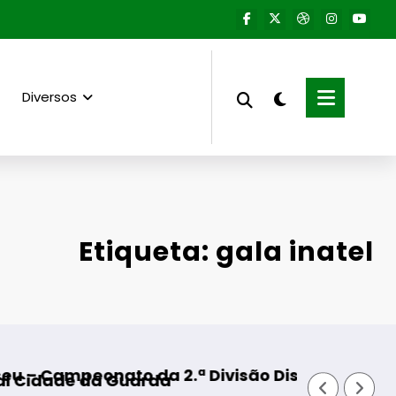
Diversos
Etiqueta: gala inatel
o da 2.ª Divisão Distrital – ISOJOFER sorteado
Fornos de Algodres – 
uarda