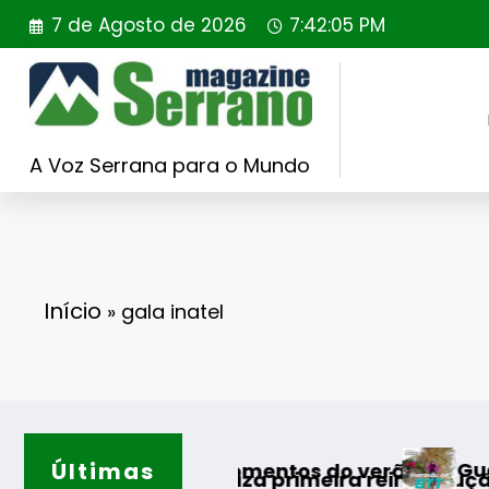
Saltar
7 de Agosto de 2026
7:42:06 PM
para
o
conteúdo
A Voz Serrana para o Mundo
Início
»
gala inatel
Últimas
Guarda desafia a
lhores momentos do verão
gal realiza primeira reintrodução de coelho-b