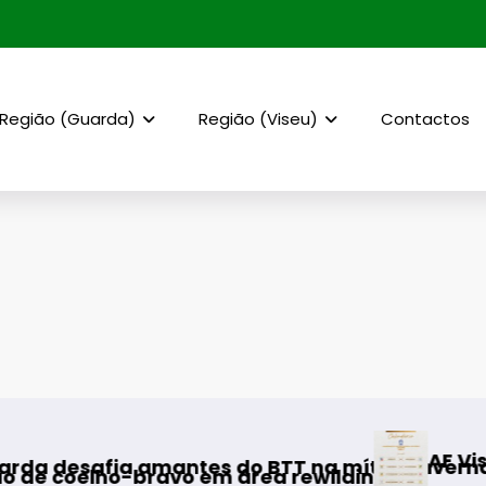
Região (Guarda)
Região (Viseu)
Contactos
AF Viseu – Campeonat
mantes do BTT na mítica Invernal Cidade da G
ravo em área rewilding