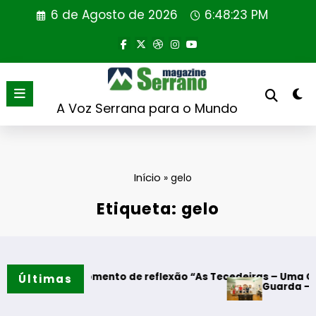
Saltar
6 de Agosto de 2026
6:48:23 PM
para
o
conteúdo
A Voz Serrana para o Mundo
Início
»
gelo
Etiqueta: gelo
s – Momento de reflexão “As Tecedeiras – Uma Questão de M
Últimas
Guarda – Assinatura d