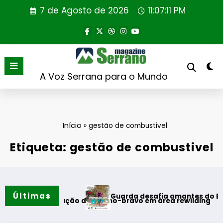
Saltar
7 de Agosto de 2026
11:07:12 PM
para
o
conteúdo
A Voz Serrana para o Mundo
Início
»
gestão de combustivel
Etiqueta: gestão de combustivel
Últimas
Guarda desafia amantes do BTT na mítica 
introdução de coelho-bravo em área rewilding