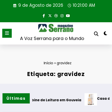
Saltar
9 de Agosto de 2026
10:21:01 AM
para
o
conteúdo
A Voz Serrana para o Mundo
Início
»
gravidez
Etiqueta: gravidez
Últimas
Casa de Santar
ão da Cabine de Leitura em Gouveia