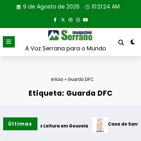
Saltar
9 de Agosto de 2026
10:21:24 AM
para
o
conteúdo
A Voz Serrana para o Mundo
Início
»
Guarda DFC
Etiqueta: Guarda DFC
Últimas
Casa de Santar Vinhos dest
 de Leitura em Gouveia