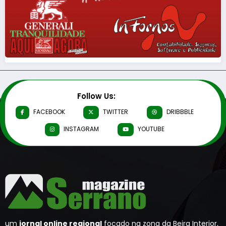
Follow Us:
FACEBOOK
TWITTER
DRIBBBLE
INSTAGRAM
YOUTUBE
um
jornal online regional
focado na zona da Beira Interior,