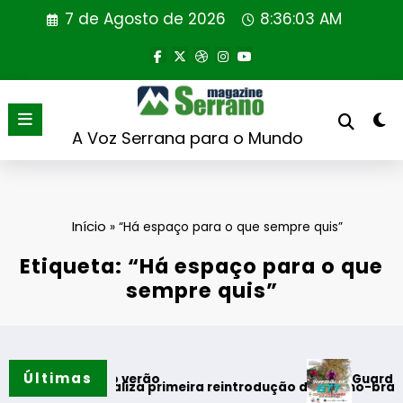
Saltar
7 de Agosto de 2026
8:36:04 AM
para
o
conteúdo
A Voz Serrana para o Mundo
Início
»
“Há espaço para o que sempre quis”
Etiqueta: “Há espaço para o que
sempre quis”
Últimas
Guarda desafia
mentos do verão
ortugal realiza primeira reintrodução de coelho-bravo em ár