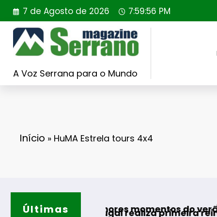
Saltar
7 de Agosto de 2026
7:59:57 PM
para
o
conteúdo
A Voz Serrana para o Mundo
Início
»
HuMA Estrela tours 4x4
Últimas
Guarda desa
os melhores momentos do verão
 Portugal realiza primeira reintrodução de co