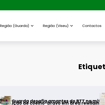
Região (Guarda)
Região (Viseu)
Contactos
Etique
AF Viseu – Cam
fia amantes do BTT na mítica Invernal Cidad
elho-bravo em área rewilding