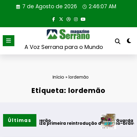
Saltar
7 de Agosto de 2026
2:46:08 AM
para
o
conteúdo
A Voz Serrana para o Mundo
Início
»
lordemão
Etiqueta: lordemão
Últimas
Guarda desafia
mentos do verão
ortugal realiza primeira reintrodução de coelho-bravo em ár