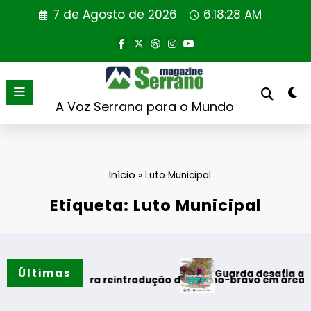
Saltar
7 de Agosto de 2026
6:18:28 AM
para
o
conteúdo
A Voz Serrana para o Mundo
Início
»
Luto Municipal
Etiqueta: Luto Municipal
Últimas
Guarda desafia amantes do 
erão
za primeira reintrodução de coelho-bravo em área rewilding