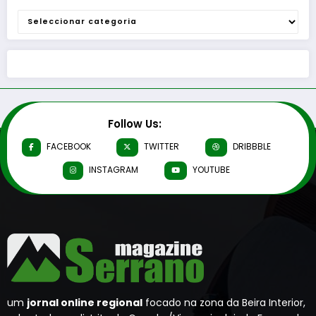
Categorias
Follow Us:
FACEBOOK
TWITTER
DRIBBBLE
INSTAGRAM
YOUTUBE
um
jornal online regional
focado na zona da Beira Interior,