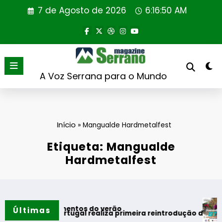
Saltar
7 de Agosto de 2026
6:16:50 AM
para
o
conteúdo
A Voz Serrana para o Mundo
Início
»
Mangualde Hardmetalfest
Etiqueta: Mangualde
Hardmetalfest
Gua
 melhores momentos do verão
Últimas
Rewilding Portugal realiza primeira reintrodução de coelho-