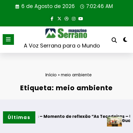
Saltar
6 de Agosto de 2026
7:02:47 AM
para
o
conteúdo
A Voz Serrana para o Mundo
Início
»
meio ambiente
Etiqueta: meio ambiente
o
e Algodres – Momento de reflexão “As Tecedeiras – Uma Que
Últimas
Guarda – Ass