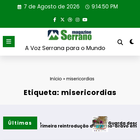
Saltar
7 de Agosto de 2026
9:14:50 PM
para
o
conteúdo
A Voz Serrana para o Mundo
Início
»
misericordias
Etiqueta: misericordias
Últimas
Guarda desafia amantes
do verão
realiza primeira reintrodução de coelho-bravo em área rewil