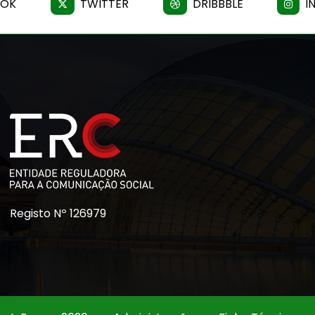
OOK
TWITTER
DRIBBBLE
I
Registo Nº 126979