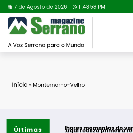
Saltar
7 de Agosto de 2026
11:43:59 PM
para
o
conteúdo
A Voz Serrana para o Mundo
Início
»
Montemor-o-Velho
ra os melhores momentos do verão
Últimas
ing Portugal realiza primeira reintrodução de