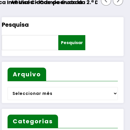
dade da Guarda
Campeonato da 2.ª Divisão Distrital – ISOJOFER
Pesquisa
Pesquisar
Arquivo
Arquivo
Categorias