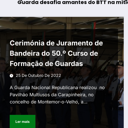
esafia amantes do BTT na mítica Invernal Ci
AF Viseu – 
Cerimónia de Juramento de
Bandeira do 50.º Curso de
Formação de Guardas
25 De Outubro De 2022
A Guarda Nacional Republicana realizou no
Pavilhão Multiusos da Carapinheira, no
concelho de Montemor-o-Velho, a…
Ler mais