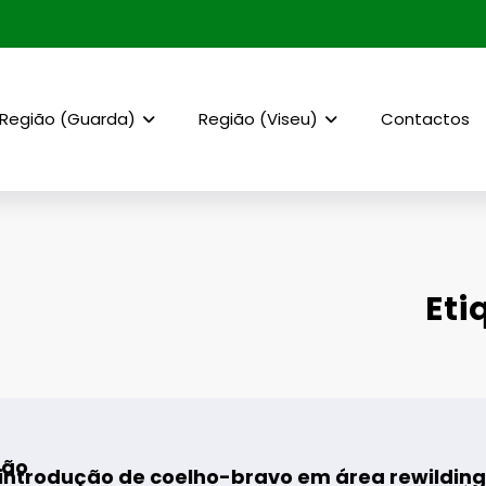
Região (Guarda)
Região (Viseu)
Contactos
Eti
 coelho-bravo em área rewilding