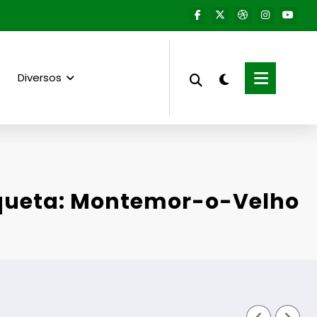
Diversos
queta: Montemor-o-Velho
Fornos de Alg