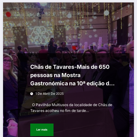
Chãs de Tavares-Mais de 650
pessoas na Mostra
Gastronómica na 10ª edição da
Feira de Março
1 De Abril De 2025
O Pavilhão Multiusos da localidade de Chãs de
Tavares acolheu no fim de tarde…
Ler mais