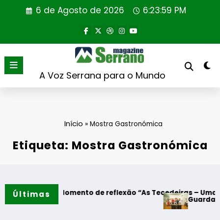
Saltar
6 de Agosto de 2026
6:24:00 PM
para
o
conteúdo
A Voz Serrana para o Mundo
Início
»
Mostra Gastronómica
Etiqueta: Mostra Gastronómica
es – Momento de reflexão “As Tecedeiras – Uma Questão de 
Últimas
Guarda – Assinatura 