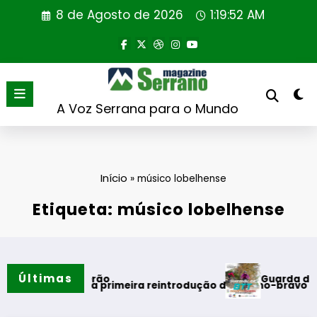
Saltar
8 de Agosto de 2026
1:19:52 AM
para
o
conteúdo
A Voz Serrana para o Mundo
Início
»
músico lobelhense
Etiqueta: músico lobelhense
Últimas
Guarda desafia amant
s do verão
l realiza primeira reintrodução de coelho-bravo em área rew