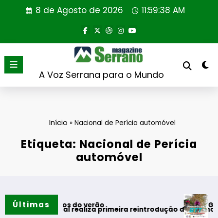
Saltar
8 de Agosto de 2026
11:59:39 AM
para
o
conteúdo
A Voz Serrana para o Mundo
Início
»
Nacional de Perícia automóvel
Etiqueta: Nacional de Perícia
automóvel
Últimas
Guarda desaf
momentos do verão
 Portugal realiza primeira reintrodução de coelho-bravo em 