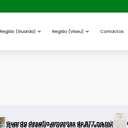
Região (Guarda)
Região (Viseu)
Contactos
AF Viseu – Campe
a amantes do BTT na mítica Invernal Cidade 
ho-bravo em área rewilding