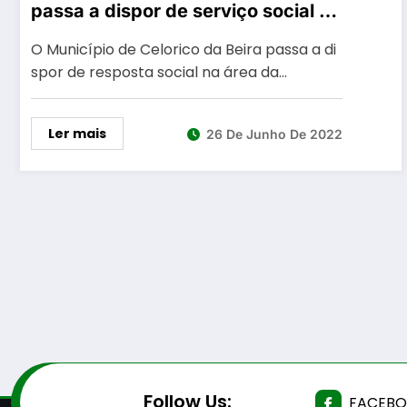
passa a dispor de serviço social na
área da demência através do
O Município de Celorico da Beira passa a di
Projeto NeuroCEDE
spor de resposta social na área da…
Ler mais
26 De Junho De 2022
Follow Us:
FACEB