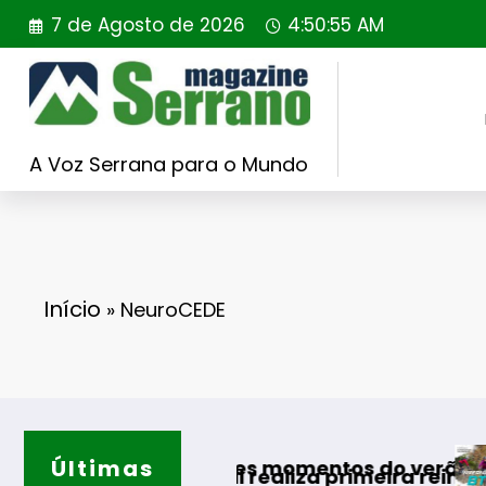
Saltar
7 de Agosto de 2026
4:50:56 AM
para
o
conteúdo
A Voz Serrana para o Mundo
Início
»
NeuroCEDE
Últimas
Guarda desafi
s melhores momentos do verão
ortugal realiza primeira reintrodução de coel