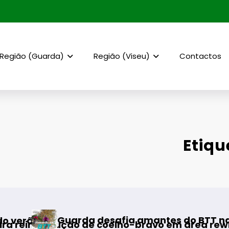
Região (Guarda)
Região (Viseu)
Contactos
Etiqu
AF 
Guarda desafia amantes do BTT na mítica Inve
dução de coelho-bravo em área rewilding