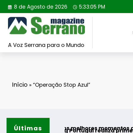
Saltar
8 de Agosto de 2026
5:33:06 PM
para
o
conteúdo
A Voz Serrana para o Mundo
Início
»
“Operação Stop Azul”
Últimas
stões para os melhores momentos do verão
Rewilding Portugal realiza primeira reintro