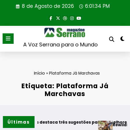
Saltar
8 de Agosto de 2026
6:01:35 PM
para
o
conteúdo
A Voz Serrana para o Mundo
Início
»
Plataforma Já Marchavas
Etiqueta: Plataforma Já
Marchavas
Últimas
r Vinhos destaca três sugestões para os melhores momento
Rewilding Portuga