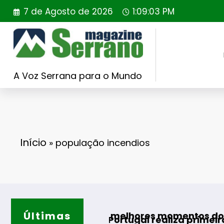
Saltar
7 de Agosto de 2026
1:09:04 PM
para
o
conteúdo
A Voz Serrana para o Mundo
Início
»
população incendios
Últimas
Guard
 para os melhores momentos do verão
ilding Portugal realiza primeira reintrodução 