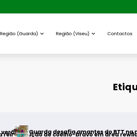
Região (Guarda)
Região (Viseu)
Contactos
Etiq
AF Viseu
a desafia amantes do BTT na mítica Invernal 
de coelho-bravo em área rewilding