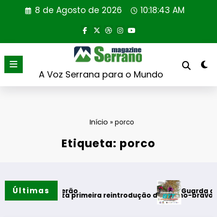
Saltar
8 de Agosto de 2026
10:18:43 AM
para
o
conteúdo
A Voz Serrana para o Mundo
Início
»
porco
Etiqueta: porco
Últimas
Guarda desafia aman
s do verão
l realiza primeira reintrodução de coelho-bravo em área rew