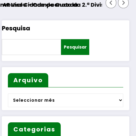
idade da Guarda
 Campeonato da 2.ª Divisão Distrital – ISOJOFE
Pesquisa
Pesquisar
Arquivo
Arquivo
Categorias