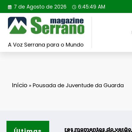
Saltar
7 de Agosto de 2026
6:45:50 AM
para
o
conteúdo
A Voz Serrana para o Mundo
Início
»
Pousada de Juventude da Guarda
ara os melhores momentos do verão
Últimas
ding Portugal realiza primeira reintrodução d