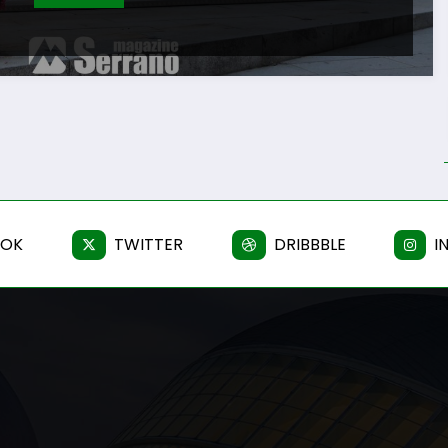
OOK
TWITTER
DRIBBBLE
I