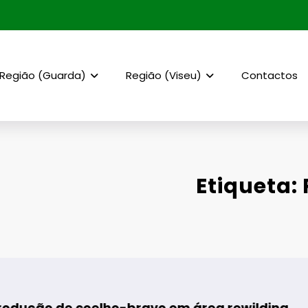
Região (Guarda)
Região (Viseu)
Contactos
Etiqueta:
e coelho-bravo em área rewilding