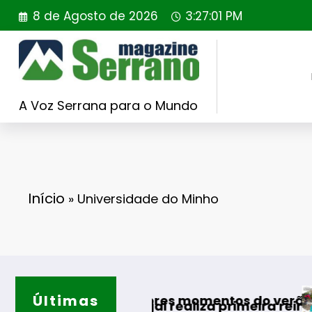
Saltar
8 de Agosto de 2026
3:27:02 PM
para
o
conteúdo
A Voz Serrana para o Mundo
Início
»
Universidade do Minho
Últimas
Guarda desa
os melhores momentos do verão
 Portugal realiza primeira reintrodução de coe