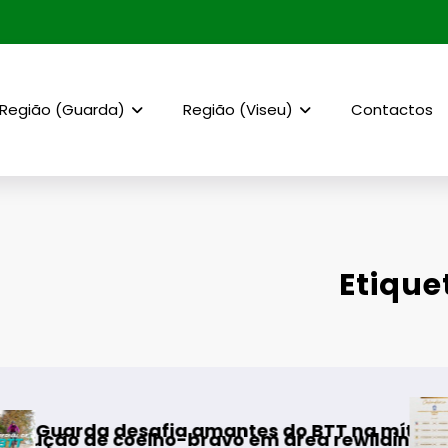
Região (Guarda)
Região (Viseu)
Contactos
Etique
AF Viseu – Cam
fia amantes do BTT na mítica Invernal Cidade
lho-bravo em área rewilding