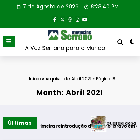
Saltar
7 de Agosto de 2026
8:28:40 PM
para
o
conteúdo
A Voz Serrana para o Mundo
Início
Arquivo de Abril 2021
»
»
Página 18
Month: Abril 2021
Últimas
Guarda desafia amantes do B
ão
a primeira reintrodução de coelho-bravo em área rewilding