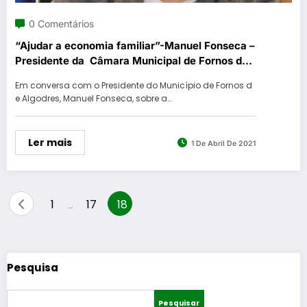
0 Comentários
“Ajudar a economia familiar”-Manuel Fonseca –
Presidente da Câmara Municipal de Fornos de
Algodres
Em conversa com o Presidente do Município de Fornos d
e Algodres, Manuel Fonseca, sobre a…
Ler mais
1 De Abril De 2021
Paginação
1
17
18
…
dos
conteúdos
Pesquisa
Pesquisar