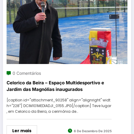
0 Comentários
Celorico da Beira – Espaço Multidesportivo e
Jardim das Magnólias inaugurados
[caption id="attachment_90258" align="alignright" widt
h="228"] DCIM101MEDIADJI_0155.JPG[/caption] Teve lugar
, em Celorico da Beira, a cerimónia de…
Ler mais
6 De Dezembro De 2025