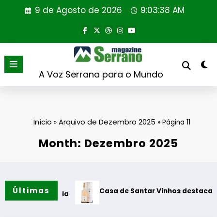
Saltar
9 de Agosto de 2026
9:03:40 AM
para
o
conteúdo
A Voz Serrana para o Mundo
Início
Arquivo de Dezembro 2025
»
»
Página 11
Month: Dezembro 2025
Últimas
sa de Santar Vinhos destaca três sugestões para os melho
Rewil