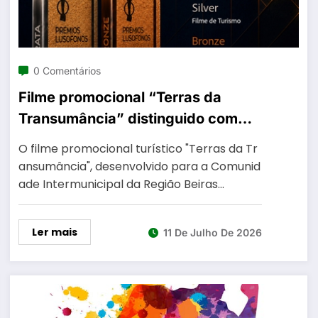
0 Comentários
Filme promocional “Terras da
Transumância” distinguido com
Prata e Bronze nos Prémios
O filme promocional turístico "Terras da Tr
Lusófonos da Criatividade
ansumância", desenvolvido para a Comunid
ade Intermunicipal da Região Beiras…
Ler mais
11 De Julho De 2026