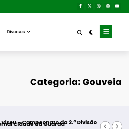
Diversos
Categoria: Gouveia
visão Distrital – ISOJOFER sorteado
Fornos de Algodres – Momento de