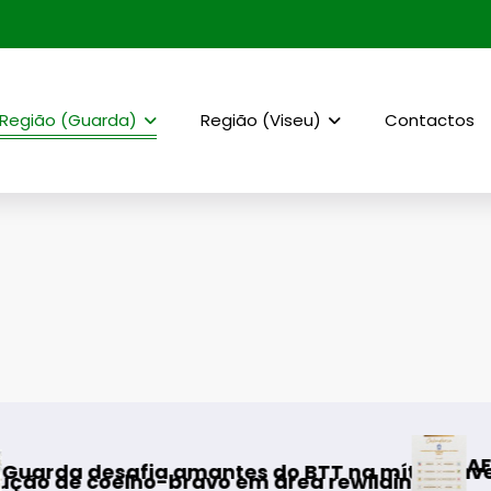
Região (Guarda)
Região (Viseu)
Contactos
AF Viseu – Campeonato da 2.ª Di
BTT na mítica Invernal Cidade da Guarda
a rewilding