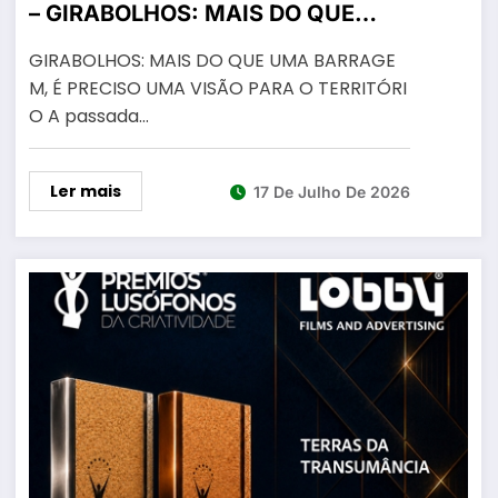
– GIRABOLHOS: MAIS DO QUE
UMA BARRAGEM, É PRECISO UMA
GIRABOLHOS: MAIS DO QUE UMA BARRAGE
VISÃO PARA O TERRITÓRIO
M, É PRECISO UMA VISÃO PARA O TERRITÓRI
O A passada…
Ler mais
17 De Julho De 2026