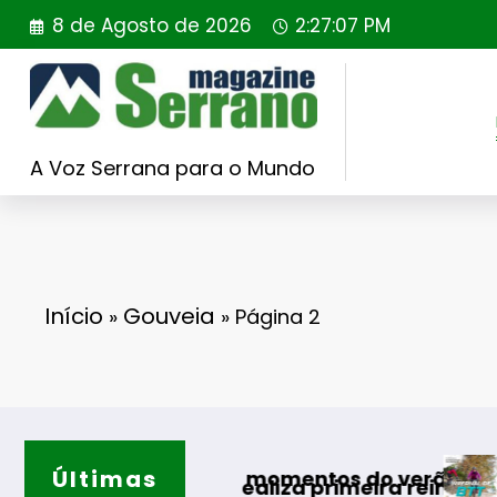
Saltar
8 de Agosto de 2026
2:27:08 PM
para
o
conteúdo
A Voz Serrana para o Mundo
Início
Gouveia
»
»
Página 2
Últimas
Guarda desafia amantes do 
entos do verão
a primeira reintrodução de coelho-bravo em áre